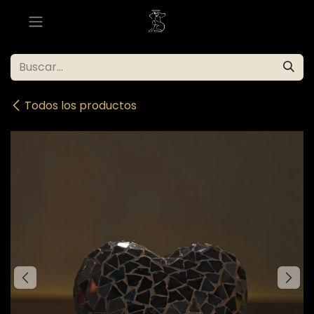
Ir al contenido
Todos los productos