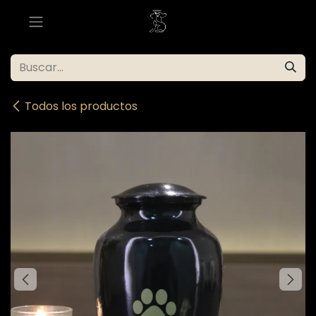
Ir al contenido
Todos los productos